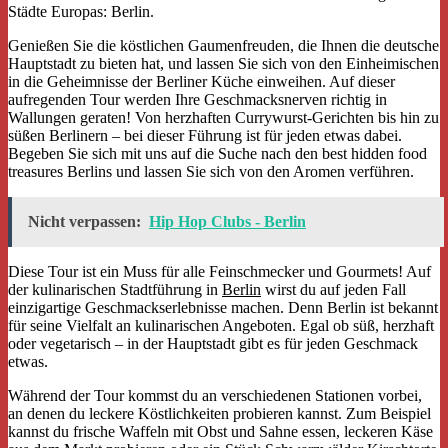
Städte Europas: Berlin.
Genießen Sie die köstlichen Gaumenfreuden, die Ihnen die deutsche
Hauptstadt zu bieten hat, und lassen Sie sich von den Einheimischen
in die Geheimnisse der Berliner Küche einweihen. Auf dieser
aufregenden Tour werden Ihre Geschmacksnerven richtig in
Wallungen geraten! Von herzhaften Currywurst-Gerichten bis hin zu
süßen Berlinern – bei dieser Führung ist für jeden etwas dabei.
Begeben Sie sich mit uns auf die Suche nach den best hidden food
treasures Berlins und lassen Sie sich von den Aromen verführen.
Nicht verpassen:
Hip Hop Clubs - Berlin
Diese Tour ist ein Muss für alle Feinschmecker und Gourmets! Auf
der kulinarischen Stadtführung in
Berlin
wirst du auf jeden Fall
einzigartige Geschmackserlebnisse machen. Denn Berlin ist bekannt
für seine Vielfalt an kulinarischen Angeboten. Egal ob süß, herzhaft
oder vegetarisch – in der Hauptstadt gibt es für jeden Geschmack
etwas.
Während der Tour kommst du an verschiedenen Stationen vorbei,
an denen du leckere Köstlichkeiten probieren kannst. Zum Beispiel
kannst du frische Waffeln mit Obst und Sahne essen, leckeren Käse