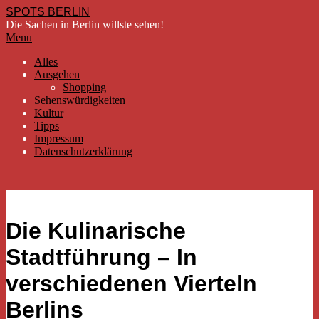
Skip
SPOTS BERLIN
to
Die Sachen in Berlin willste sehen!
content
Secondary
Menu
Navigation
Alles
Menu
Ausgehen
Shopping
Sehenswürdigkeiten
Kultur
Tipps
Impressum
Datenschutzerklärung
Die Kulinarische
Stadtführung – In
verschiedenen Vierteln
Berlins