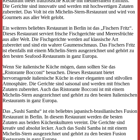
Restaurant bietet französische Küche mit mediterranem Einfluss.
Die Gerichte sind innovativ und werden mit hochwertigen Zutaten
zubereitet. Das Volt ist ein Michelin-Stern-Restaurant und wird von
Gourmets aus aller Welt gelobt.
Ein weiteres beliebtes Restaurant in Berlin ist das „Fischers Fritz“.
Dieses Restaurant serviert frische Fischgerichte und Meeresfrüchte
aus aller Welt. Die Fischgerichte werden auf klassische Art
zubereitet und sind ein wahrer Gaumenschmaus. Das Fischers Fritz
ist ebenfalls mit einem Michelin-Stern ausgezeichnet und gehört zu
den besten Seafood-Restaurants in ganz Europa.
Wenn Sie italienische Küche mögen, dann sollten Sie das
„Ristorante Bocconi“ besuchen. Dieses Restaurant bietet
hervorragende italienische Küche in einer eleganten und stilvollen
Atmosphäre. Die Gerichte sind saisonal und werden mit frischen
Zutaten zubereitet.
Auch das Ristorante Bocconi ist mit einem
Michelin-Stern ausgezeichnet und gehört zu den besten Italienischen
Restaurants in ganz Europa.
Das „Sushi Samba“ ist ein beliebtes japanisch-brasilianisches Fusion
Restaurant in Berlin. In diesem Restaurant werden die besten
Zutaten aus beiden Küchenkulturen vereint. Die Gerichte sind
kreativ und absolut lecker. Auch das Sushi Samba ist mit einem
Michelin-Stern ausgezeichnet und gehört zu den besten Fusion
Restaurants in ganz Europa.